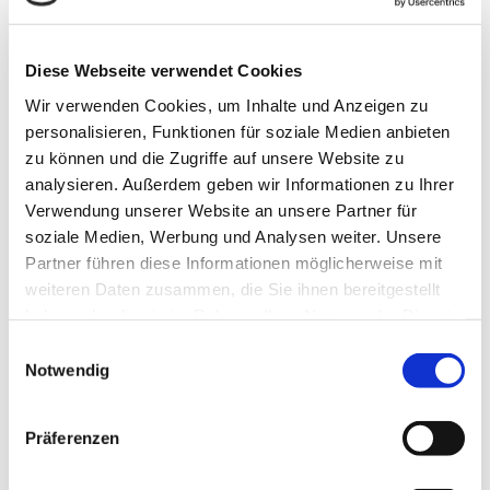
Informationen zu den
Öffnungszeiten im Sommer
Diese Webseite verwendet Cookies
2026
Wir verwenden Cookies, um Inhalte und Anzeigen zu
personalisieren, Funktionen für soziale Medien anbieten
Ab nächster Woche beginnt bei uns die
zu können und die Zugriffe auf unsere Website zu
Urlaubszeit.
analysieren. Außerdem geben wir Informationen zu Ihrer
Die Praxis bleibt aber durchgehend
Verwendung unserer Website an unsere Partner für
geöffnet!
soziale Medien, Werbung und Analysen weiter. Unsere
Vom 13.7.-24.7. ist Hr. Scheer im Urlaub.
Partner führen diese Informationen möglicherweise mit
Vom 27.7. bis 7.8. ist Fr. Dr. Mihm im
weiteren Daten zusammen, die Sie ihnen bereitgestellt
Urlaub.
haben oder die sie im Rahmen Ihrer Nutzung der Dienste
Bitte haben Sie Verständnis, wenn wir in
gesammelt haben.
Einwilligungsauswahl
dieser Zeit nicht alle Terminwünsche für
Notwendig
Vorsorgeuntersuchungen oder andere
langfristig planbare Termine erfüllen
können.
Präferenzen